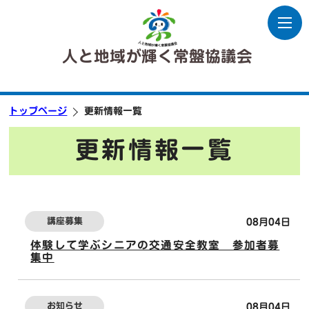
人と地域が輝く常盤協議会
トップページ
更新情報一覧
更新情報一覧
講座募集
08月04日
体験して学ぶシニアの交通安全教室 参加者募
集中
お知らせ
08月04日