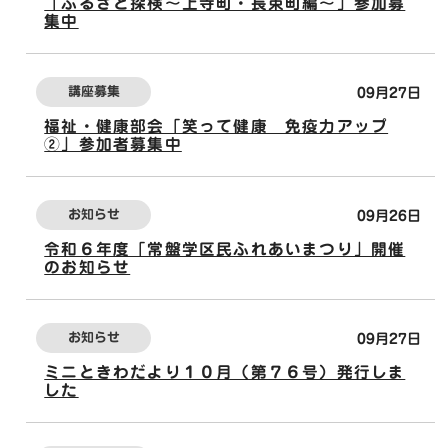
「ふるさと探検～上寺町・長束町編～」参加募
集中
講座募集
09月27日
福祉・健康部会「笑って健康 免疫力アップ
②」参加者募集中
お知らせ
09月26日
令和６年度「常盤学区民ふれあいまつり」開催
のお知らせ
お知らせ
09月27日
ミニときわだより１０月（第７６号）発行しま
した