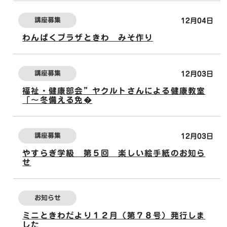
講座募集
12月04日
わんぱくプラザときわ みそ作り
講座募集
12月03日
福祉・健康部会”ヤクルトさんによる健康教室
「～冬備える免�
講座募集
12月03日
やすらぎ学級 第５回 楽しい絵手紙のお知ら
せ
お知らせ
ミニときわだより１２月（第７８号）発行しま
した