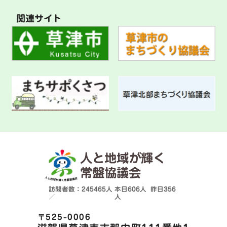
関連サイト
人と地域が輝く
常盤協議会
訪問者数：245465人
本日
606人
昨日
356
／
人
〒525-0006