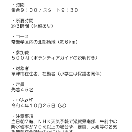
・時間
集合９：００ / スタート９：３０
・所要時間
約３時間（休憩あり）
・コース
常盤学区内の北部地域（約６km）
・参加費
５００円（ボランティアガイドの説明付き）
・対象者
草津市在住者、在勤者（小学生は保護者同伴）
・定員
先着４５名
・申込〆切
令和４年１０月２５日（火）
・注意事項
当日朝７時、ＮＨＫ天気予報で滋賀県南部、午前中の
降水確率が７０％以上の場合や、暴風、大雨等の各気