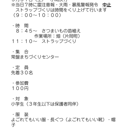
※当日７時に雷注意報・大雨・暴風警報発令
中止
ストラップづくりは時間をくり上げて行います
（９：００～１０：００）
・時 間
８：４５～ さつまいもの苗植え
作業場所：畑（片岡町）
１１：１０～ ストラップづくり
・集 合
常盤まちづくりセンター
・定 員
先着３０名
・参加費
１００円
・対 象
小学生（３年生以下は保護者同伴）
・服 装
よごれてもいい服・長ぐつ（よごれてもいい靴）・帽
子