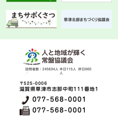
人と地域が輝く
常盤協議会
訪問者数：245634人
本日
115人
昨日
660
／
人
〒525-0006
滋賀県草津市志那中町111番地1
077-568-0001
077-568-0001