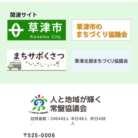
関連サイト
人と地域が輝く
常盤協議会
訪問者数：246443人
本日
48人
昨日
438
／
人
〒525-0006