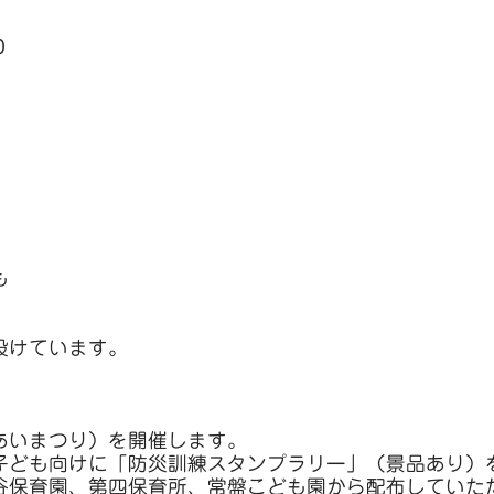
０
も
設けています。
。
あいまつり）を開催します。
子ども向けに「防災訓練スタンプラリー」（景品あり）
谷保育園、第四保育所、常盤こども園から配布していた