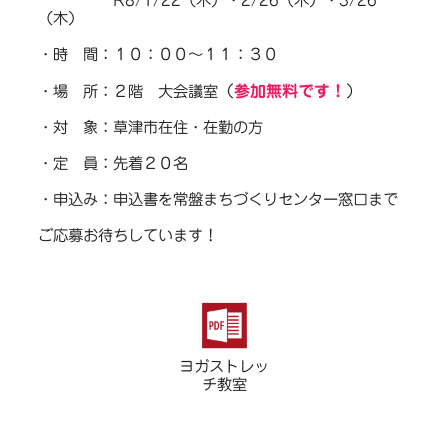
R8/1/22（木）・2/26（木）・3/26
（木）
・時 間：１０：００～１１：３０
（
参加無料です！
）
・場 所：２階 大会議室
・対 象：草津市在住・在勤の方
・定 員：先着２０名
・申込み：申込書を常盤まちづくりセンター窓口まで
ご応募お待ちしています！
ヨガストレッ
チ教室