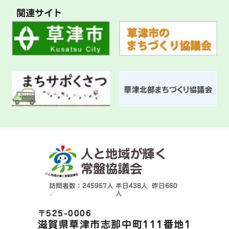
関連サイト
人と地域が輝く
常盤協議会
訪問者数：245957人
本日
438人
昨日
660
／
人
〒525-0006
滋賀県草津市志那中町111番地1