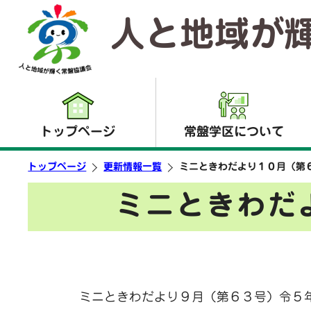
人と地域が
トップページ
常盤学区について
トップページ
更新情報一覧
ミニときわだより１０月（第
ミニときわだ
ミニときわだより９月（第６３号）令５