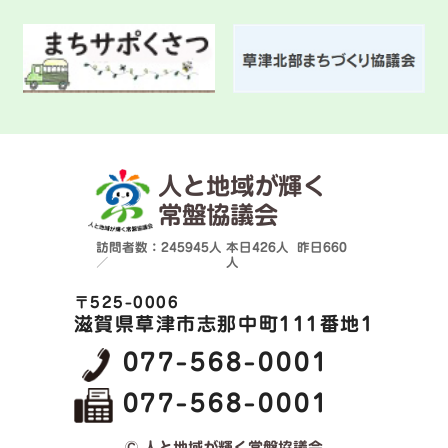
人と地域が輝く
常盤協議会
訪問者数：245945人
本日
426人
昨日
660
／
人
〒525-0006
滋賀県草津市志那中町111番地1
077-568-0001
077-568-0001
© 人と地域が輝く常盤協議会