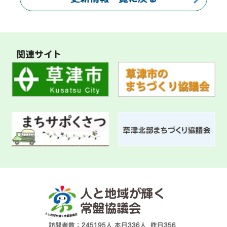
関連サイト
人と地域が輝く
常盤協議会
訪問者数：245195人
本日
336人
昨日
356