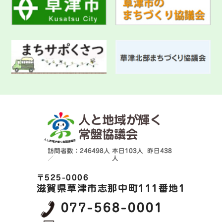
人と地域が輝く
常盤協議会
訪問者数：246498人
本日
103人
昨日
438
／
人
〒525-0006
滋賀県草津市志那中町111番地1
077-568-0001