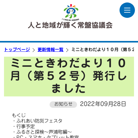
人と地域が輝く常盤協議会
トップページ
更新情報一覧
ミニときわだより１０月（第５２
ミニときわだより１０
月（第５２号）発行し
ました
2022年09月28日
お知らせ
もくじ
・ふれあい防災フェスタ
・行事予定
・ふるさと探検～芦浦町編～
・PC・スマホ・タブレット教室