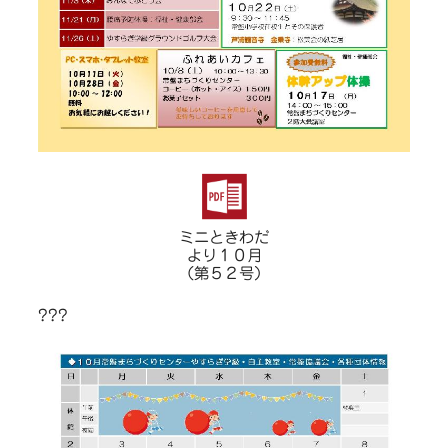
ミニときわだ
より１０月
（第５２号）
???