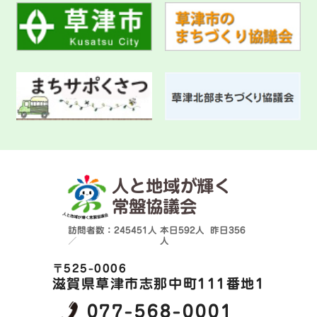
人と地域が輝く
常盤協議会
訪問者数：245451人
本日
592人
昨日
356
／
人
〒525-0006
滋賀県草津市志那中町111番地1
077-568-0001