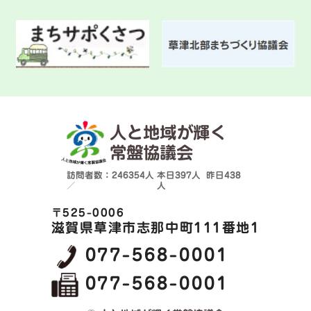
人と地域が輝く
常盤協議会
訪問者数：246354人
本日
397人
昨日
438
／
人
〒525-0006
滋賀県草津市志那中町111番地1
077-568-0001
077-568-0001