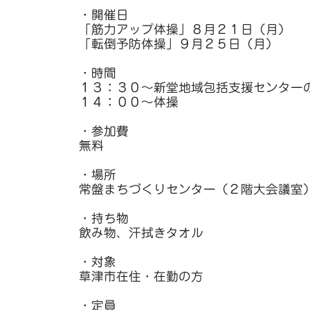
・開催日
「筋力アップ体操」８月２１日（月）
「転倒予防体操」９月２５日（月）
・時間
１３：３０～新堂地域包括支援センター
１４：００～体操
・参加費
無料
・場所
常盤まちづくりセンター（２階大会議室
・持ち物
飲み物、汗拭きタオル
・対象
草津市在住・在勤の方
・定員