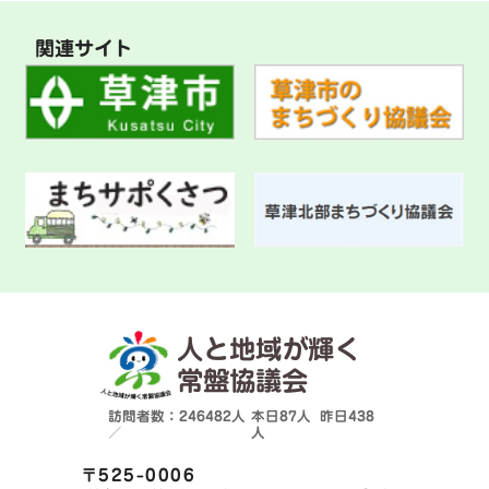
関連サイト
人と地域が輝く
常盤協議会
訪問者数：246482人
本日
87人
昨日
438
／
人
〒525-0006