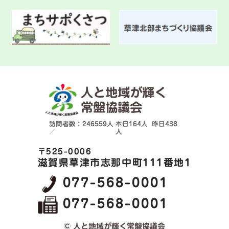
人と地域が輝く
常盤協議会
訪問者数：246559人
本日
164人
昨日
438
／
人
〒525-0006
滋賀県草津市志那中町111番地1
077-568-0001
077-568-0001
© 人と地域が輝く常盤協議会