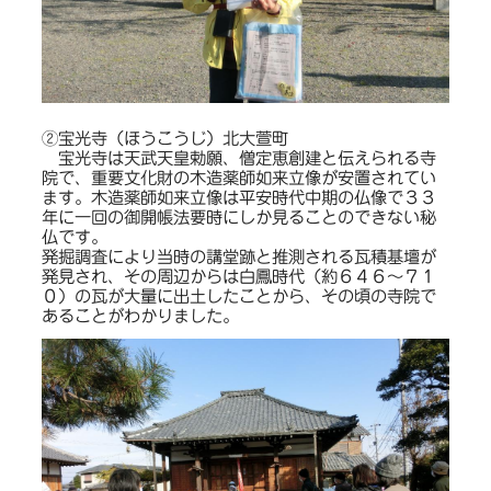
②宝光寺（ほうこうじ）北大萱町
宝光寺は天武天皇勅願、僧定恵創建と伝えられる寺
院で、重要文化財の木造薬師如来立像が安置されてい
ます。木造薬師如来立像は平安時代中期の仏像で３３
年に一回の御開帳法要時にしか見ることのできない秘
仏です。
発掘調査により当時の講堂跡と推測される瓦積基壇が
発見され、その周辺からは白鳳時代（約６４６～７１
０）の瓦が大量に出土したことから、その頃の寺院で
あることがわかりました。