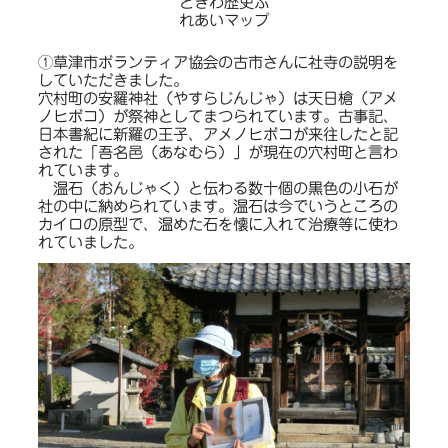
ときわ歴史ふ
れあいマップ
①草津市ボランティア協会の古市さんに社寺の説明を
していただきました。
穴村町の安羅神社（やすらじんじゃ）は天日槍（アメ
ノヒボコ）が祭神としてまつられています。古事記、
日本書紀に新羅の王子、アメノヒボコが来往したと記
された「吾名邑（あなむら）」が現在の穴村町と言わ
れています。
温石（おんじゃく）と伝わる数十個の黒色の小石が
社の中に納められています。温石は今でいうところの
カイロの原型で、温めた石を懐に入れて治療等に使わ
れていました。