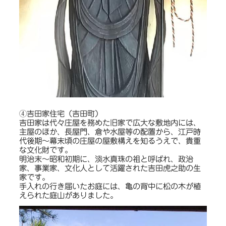
④吉田家住宅（吉田町）
吉田家は代々庄屋を務めた旧家で広大な敷地内には、
主屋のほか、長屋門、倉や水屋等の配置から、江戸時
代後期～幕末頃の庄屋の屋敷構えを知るうえで、貴重
な文化財です。
明治末～昭和初期に、淡水真珠の祖と呼ばれ、政治
家、事業家、文化人として活躍された吉田虎之助の生
家です。
手入れの行き届いたお庭には、亀の背中に松の木が植
えられた庭山がありました。