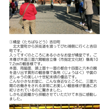
③橘堂（たちばなどう）吉田町
北大萱町から浜街道を渡ってびわ湖側に行くと吉田
町です。
入ってすぐのところにある小さなお堂が橘堂です。ご
本尊が木造三面六臂観音立像（市指定文化財）像高10
7.2㎝の観音様です。
本面、両脇面、頭上面十一面の都合十四面と六本の腕
を造り出す異形の観音像で条帛（じょうはく）や裳の
衣しゅうの美しい十世紀末頃の優品です。
こんな小さなお堂に、こんな身近なところに、三面六
臂のお働きをされる非常にお美しい観音様が普通にお
祀りされているのに驚きました。
しかも近距離から拝観させていただけて本当に感動し
ました。