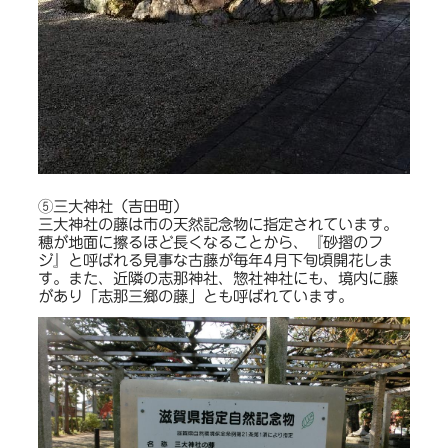
⑤三大神社（吉田町）
三大神社の藤は市の天然記念物に指定されています。
穂が地面に擦るほど長くなることから、『砂摺のフ
ジ』と呼ばれる見事な古藤が毎年4月下旬頃開花しま
す。また、近隣の志那神社、惣社神社にも、境内に藤
があり「志那三郷の藤」とも呼ばれています。