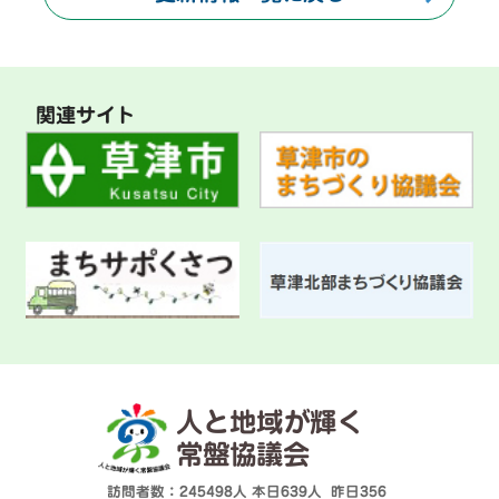
関連サイト
人と地域が輝く
常盤協議会
訪問者数：245498人
本日
639人
昨日
356