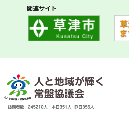
関連サイト
人と地域が輝く
常盤協議会
訪問者数：245210人／
本日
351人
昨日
356人