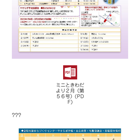
ミニときわだ
より２月（第
５６号）(PD
F)
???