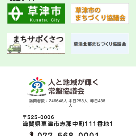
人と地域が輝く
常盤協議会
訪問者数：246648人
本日
253人
昨日
438
／
人
〒525-0006
滋賀県草津市志那中町111番地1
077-568-0001