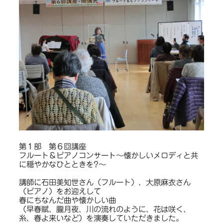
第１部 第６回講座
フルート＆ピアノコンサート〜懐かしいメロディと共
に穏やかなひとときを?〜
講師に石田美知世さん（フルート）、大原麻衣さん
（ピアノ）をお迎えして
春にちなんだ曲や懐かしい曲
（早春賦、朧月夜、川の流れのように、花は咲く、
糸、春よ来いなど）を演奏していただきました。