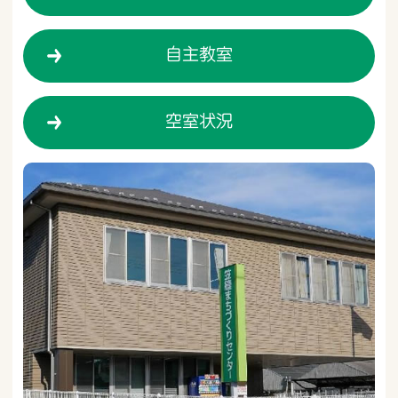
お知らせ
02月03日
R５年度『第３回担い手研修会』を開催しま
自主教室
した
空室状況
お知らせ
12月18日
センター講座『アロマ香る クリスマスの花
かごづくり』を開催しました
お知らせ
11月27日
認知症予防講座を開催しました
お知らせ
11月27日
R５年度『笠縫学区おでかけ「ふれ愛」模擬
体験』を開催しました