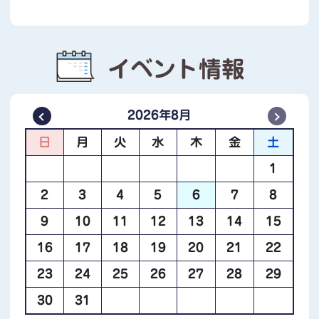
地域情報紙「リーフかさぬい」第180号（令
和8年3月1日）を発行しました
イベント情報
お知らせ
02月25日
【かわら版】かさぬい健康フェスタ 第６号を
発行しました
2026年8月
日
月
火
水
木
金
土
お知らせ
01月09日
1
地域情報紙「リーフかさぬい」第179号（令
2
3
4
5
6
7
8
和8年1月15日）を発行しました
9
10
11
12
13
14
15
16
17
18
19
20
21
22
お知らせ
11月14日
笠縫やすらぎ学級 第４講座を開催しました
23
24
25
26
27
28
29
30
31