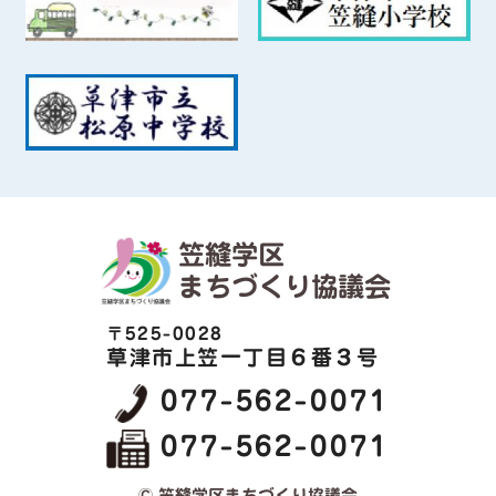
地域情報誌「リーフかさぬい」第155号（令
和4年1月15日）を発行しました
お知らせ
01月13日
草津市いきいき百歳体操活動一覧表を掲載し
ました
笠縫学区
お知らせ
11月11日
まちづくり協議会
笠縫ツナガリ隊ホームページへのリンクボタ
ンを作成しました
〒525-0028
草津市上笠一丁目６番３号
お知らせ
11月01日
077-562-0071
地域情報誌「リーフかさぬい」第154号（令
077-562-0071
和3年11月1日）を発行しました
© 笠縫学区まちづくり協議会