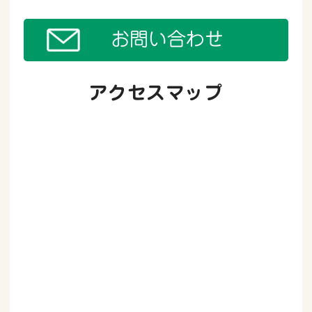
和4年9月1日）を発行しました
お問い合わせ
お知らせ
07月01日
地域情報誌「リーフかさぬい」第158号（令
和4年7月1日）を発行しました
アクセスマップ
お知らせ
05月06日
地域情報誌「リーフかさぬい」第157号（令
和4年5月1日）を発行しました
お知らせ
04月05日
新型コロナウイルス感染症を理由とする使用
料全額還付の終了について
お知らせ
03月01日