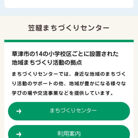
お知らせ
03月14日
【重要】ごみ袋等の取り扱い終了のお知らせ
笠縫まちづくりセンター
地区防災計画
07月20日
笠縫学区地区防災計画を掲載しました
草津市の14の小学校区ごとに設置された
地域まちづくり活動の拠点
お知らせ
03月15日
まちづくりセンターでは、身近な地域のまちづく
センター講座『笑いの健康体操講座』を開催
り活動のサポートの他、地域が豊かになる様々な
しました
学びの場や交流事業などを提供しています。
お知らせ
03月01日
まちづくりセンター
令和５年度地域福祉部会主催『地域サロン交
流会』開催しました
利用案内