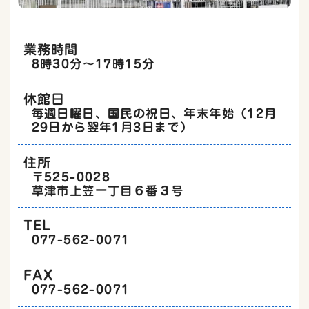
お知らせ
11月20日
業務時間
R5年度『笠縫小学校３年生とグラウンドゴル
8時30分～17時15分
フ体験交流会』を開催しました
休館日
毎週日曜日、国民の祝日、年末年始（12月
お知らせ
10月11日
29日から翌年1月3日まで）
R５年度『第２回担い手研修会』を開催しま
した
住所
〒525-0028
草津市上笠一丁目６番３号
お知らせ
09月28日
TEL
グラウンドゴルフ大会を開催しました
077-562-0071
FAX
お知らせ
09月01日
077-562-0071
地域情報誌「リーフかさぬい」第159号（令