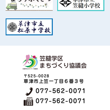
笠縫学区
まちづくり協議会
〒525-0028
草津市上笠一丁目６番３号
077-562-0071
077-562-0071