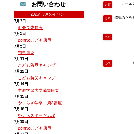
お問い合わせ
メール
必須
2026年7月のイベント
確認のため
必須
7月3日
町会長委員会
7月5日
必須
BohNoこども店長
7月5日
知事選挙
7月11日
必須
こども防災キャンプ
7月12日
こども防災キャンプ
7月14日
生涯学習大学募集開始
7月15日
やすらぎ学級 第3講座
7月18日
やぐらスポーツ広場
7月19日
BohNoこども店長