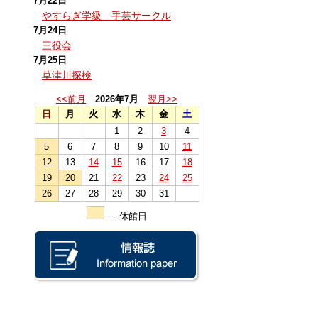
7月22日
やすらぎ学級 手芸サークル
7月24日
三役会
7月25日
草津川探検
<<前月
2026年7月
翌月>>
日
月
火
水
木
金
土
1
2
3
4
5
6
7
8
9
10
11
12
13
14
15
16
17
18
19
20
21
22
23
24
25
26
27
28
29
30
31
… 休館日