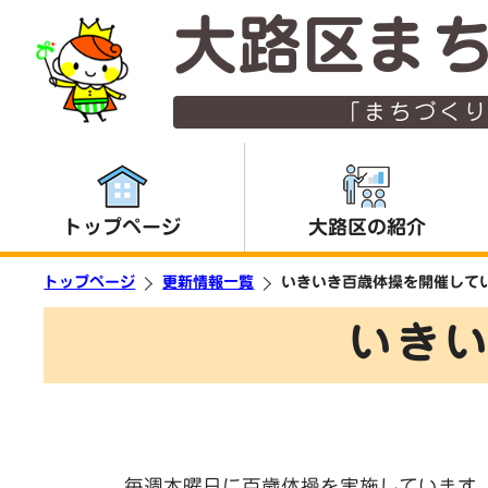
大路区ま
「まちづく
トップページ
大路区の紹介
トップページ
更新情報一覧
いきいき百歳体操を開催して
いき
毎週木曜日に百歳体操を実施しています