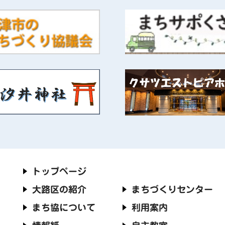
トップページ
大路区の紹介
まちづくりセンター
まち協について
利用案内