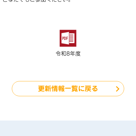
令和8年度
更新情報一覧に戻る