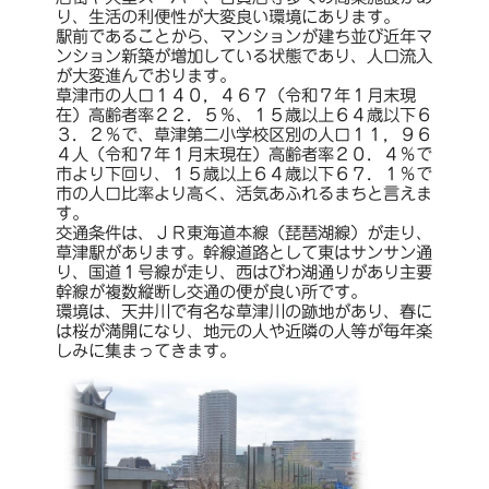
り、生活の利便性が大変良い環境にあります。
駅前であることから、マンションが建ち並び近年マ
ンション新築が増加している状態であり、人口流入
が大変進んでおります。
草津市の人口１４０，４６７（令和７年１月末現
在）高齢者率２２．５％、１５歳以上６４歳以下６
３．２％で、草津第二小学校区別の人口１１，９６
４人（令和７年１月末現在）高齢者率２０．４％で
市より下回り、１５歳以上６４歳以下６７．１％で
市の人口比率より高く、活気あふれるまちと言えま
す。
交通条件は、ＪＲ東海道本線（琵琶湖線）が走り、
草津駅があります。幹線道路として東はサンサン通
り、国道１号線が走り、西はびわ湖通りがあり主要
幹線が複数縦断し交通の便が良い所です。
環境は、天井川で有名な草津川の跡地があり、春に
は桜が満開になり、地元の人や近隣の人等が毎年楽
しみに集まってきます。