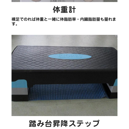
体重計
裸足でのれば体重と一緒に体脂肪率・内臓脂肪量も量れま
す。
踏み台昇降ステップ