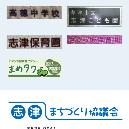
〒525-0041