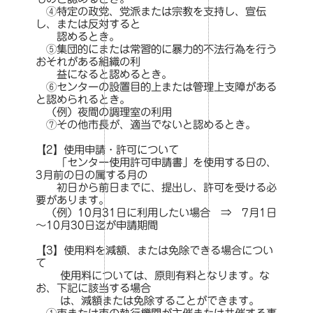
④特定の政党、党派または宗教を支持し、宣伝
し、または反対すると
認めるとき。
⑤集団的にまたは常習的に暴力的不法行為を行う
おそれがある組織の利
益になると認めるとき。
⑥センターの設置目的上または管理上支障がある
と認められるとき。
（例）夜間の調理室の利用
⑦その他市長が、適当でないと認めるとき。
【2】使用申請・許可について
「センター使用許可申請書」を使用する日の、
3月前の日の属する月の
初日から前日までに、提出し、許可を受ける必
要があります。
（例）10月31日に利用したい場合 ⇒ 7月1日
～10月30日迄が申請期間
【3】使用料を減額、または免除できる場合につい
て
使用料については、原則有料となります。な
お、下記に該当する場合
は、減額または免除することができます。