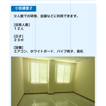
小会議室２
少人数での研修、会議などに利用できます。
[収容人数]
１２人
[広さ]
２３㎡
[設備]
エアコン、ホワイトボード、パイプ椅子、長机