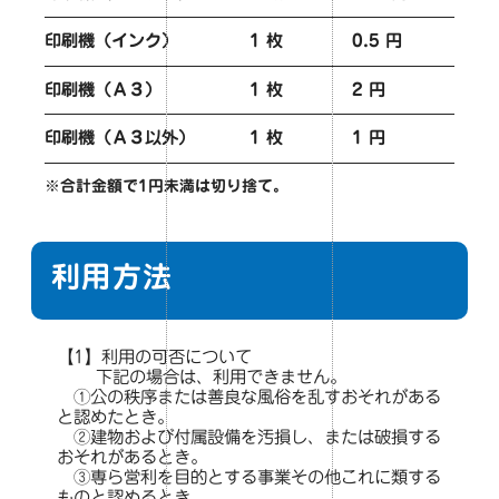
印刷機（インク）
1 枚
0.5 円
印刷機（Ａ３）
1 枚
2 円
印刷機（Ａ３以外）
1 枚
1 円
※合計金額で1円未満は切り捨て。
利用方法
【1】利用の可否について
下記の場合は、利用できません。
①公の秩序または善良な風俗を乱すおそれがある
と認めたとき。
②建物および付属設備を汚損し、または破損する
おそれがあるとき。
③専ら営利を目的とする事業その他これに類する
ものと認めるとき。