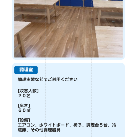
調理室
調理実習などでご利用ください
[収容人数]
２０名
[広さ]
６０㎡
[設備]
エアコン、ホワイトボード、椅子、調理台５台、冷
蔵庫、その他調理器具