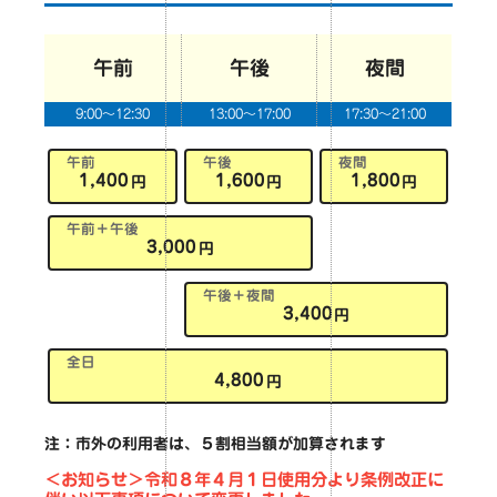
午前
午後
夜間
9:00～12:30
13:00～17:00
17:30～21:00
午前
午後
夜間
1,400
1,600
1,800
円
円
円
午前＋午後
3,000
円
午後＋夜間
3,400
円
全日
4,800
円
注：市外の利用者は、５割相当額が加算されます
＜お知らせ＞令和８年４月１日使用分より条例改正に