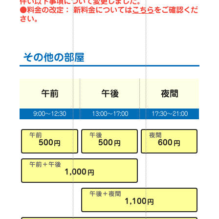
伴い以下事項について変更しました。
●料金の改定： 新料金については
こちら
をご確認くだ
さい。
その他の部屋
午前
午後
夜間
9:00～12:30
13:00～17:00
17:30～21:00
午前
午後
夜間
500
500
600
円
円
円
午前＋午後
1,000
円
午後＋夜間
1,100
円