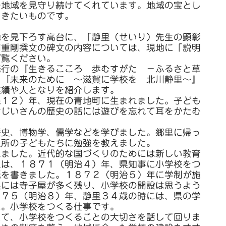
の地域を見守り続けてくれています。地域の宝とし
いきたいものです。
池を見下ろす高台に、「静里（せいり）先生の顕彰
浦重剛撰文の碑文の内容については、現地に「説明
ご覧ください。
行の『生きるこころ 歩むすがた －ふるさと草
る『未来のために ～滋賀に学校を 北川静里～』
業績や人となりを紹介します。
１２）年、現在の青地町に生まれました。子ども
おじいさんの歴史の話には遊びを忘れて耳をかたむ
史、博物学、儒学などを学びました。郷里に帰っ
近所の子どもたちに勉強を教えました。
ました。近代的な国づくりのためには新しい教育
里は、１８７１（明治４）年、県知事に小学校をつ
紙を書きました。１８７２（明治５）年に学制が施
県には寺子屋が多く残り、小学校の開設は思うよう
８７５（明治８）年、静里３４歳の時には、県の学
た。小学校をつくる仕事です。
て、小学校をつくることの大切さを話して回りま