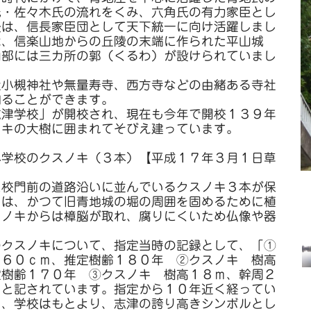
氏・佐々木氏の流れをくみ、六角氏の有力家臣とし
後は、信長家臣団として天下統一に向け活躍しまし
は、信楽山地からの丘陵の末端に作られた平山城
内部には三カ所の郭（くるわ）が設けられていまし
小槻神社や無量寿寺、西方寺などの由緒ある寺社
知ることができます。
津学校」が開校され、現在も今年で開校１３９年
ノキの大樹に囲まれてそびえ建っています。
小学校のクスノキ（３本）【平成１７年３月１日草
校門前の道路沿いに並んでいるクスノキ３本が保
キは、かつて旧青地城の堀の周囲を固めるために植
スノキからは樟脳が取れ、腐りにくいため仏像や器
クスノキについて、指定当時の記録として、「①
３６０ｃｍ、推定樹齢１８０年 ②クスノキ 樹高
定樹齢１７０年 ③クスノキ 樹高１８ｍ、幹周２
」と記されています。指定から１０年近く経ってい
し、学校はもとより、志津の誇り高きシンボルとし