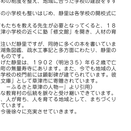
ための制度を整え、地域に合った学校の建設をすす
の小学校も整いはじめ、静里は各学校の開校式に
もたちを教える先生が必要となってくると、１８
草津小学校の近くに塾「修文館」を開き、人材の育
注いだ静里ですが、同時に多くの本を書いていま
、湖魚図鑑、疏水工事記と多方面にわたり、静里の
るものです。
げた静里は、１９０２（明治３５）年６２歳で亡
地町の無量寿寺にあります。また、今でも地域の人
小学校の校門前には顕彰碑が建てられています。彼
里文庫」として草津市に寄贈されています。
た －ふるさと草津の人物ー』より引用）
な教育村の伝統を脈々と受け継いできています。
し、人が育ち、人を育てる地域として、まちづくり
っています。
今後徐々に充実させていきます。