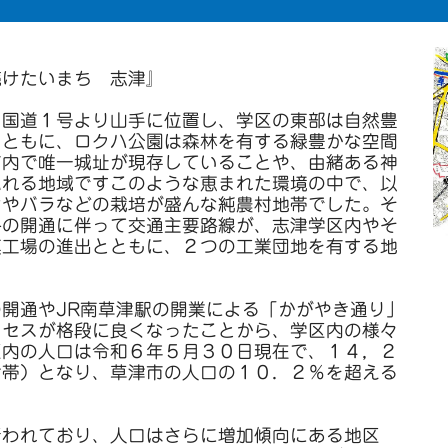
続けたいまち 志津』
国道１号より山手に位置し、学区の東部は自然豊
とともに、ロクハ公園は森林を有する緑豊かな空間
市内で唯一城址が現存していることや、由緒ある神
ふれる地域ですこのような恵まれた環境の中で、以
ンやバラなどの栽培が盛んな純農村地帯でした。そ
路の開通に伴って交通主要路線が、志津学区内やそ
模工場の進出とともに、２つの工業団地を有する地
開通やJR南草津駅の開業による「かがやき通り」
クセスが格段に良くなったことから、学区内の様々
区内の人口は令和６年５月３０日現在で、１４，２
世帯）となり、草津市の人口の１０．２％を超える
われており、人口はさらに増加傾向にある地区