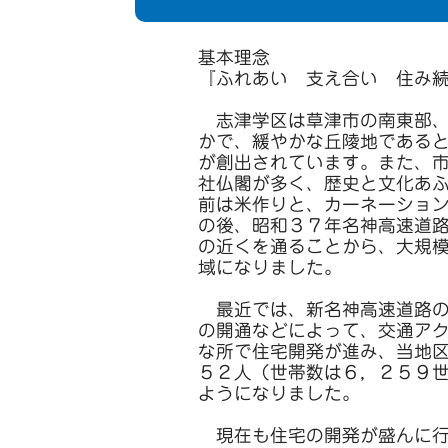
基本理念
『ふれあい 支え合い 住み
志津学区は草津市の南東部、
かで、緩やかな丘陵地である
が創出されています。また、
社仏閣が多く、歴史と文化あ
前は米作りと、カーネーショ
の後、昭和３７年名神高速道
の近くを通ることから、大規
域になりました。
最近では、新名神高速道路の
の開通などによって、交通ア
な所で住宅開発が進み、当地
５２人（世帯数は６，２５９
ようになりました。
現在も住宅の開発が盛んに行