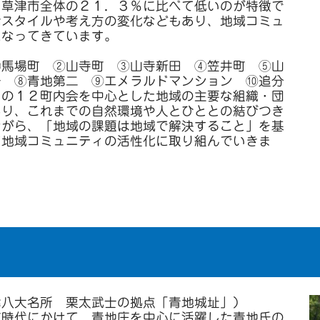
、草津市全体の２１．３％に比べて低いのが特徴で
活スタイルや考え方の変化などもあり、地域コミュ
になってきています。
馬場町 ②山寺町 ③山寺新田 ④笠井町 ⑤山
一 ⑧青地第二 ⑨エメラルドマンション ⑩追分
 の１２町内会を中心とした地域の主要な組織・団
あり、これまでの自然環境や人とひととの結びつき
ながら、「地域の課題は地域で解決すること」を基
て地域コミュニティの活性化に取り組んでいきま
津八大名所 栗太武士の拠点「青地城址」）
時代にかけて、青地庄を中心に活躍した青地氏の