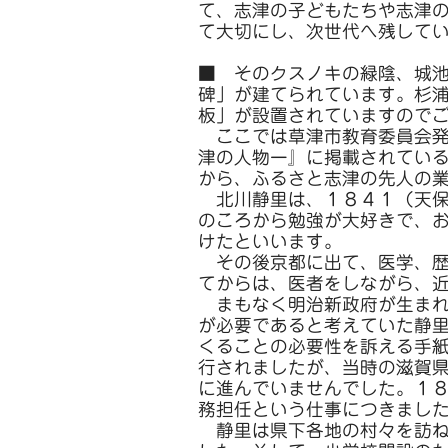
て、志津の子どもたちや志津
て大切にし、次世代へ残して
■ そのクスノキの緑陰、城
碑」が建てられています。杉
板」が設置されていますので
ここでは草津市教育委員会発
津の人物ー』に掲載されてい
から、ふるさと志津の先人の
北川静里は、１８４１（天保
のころから勉強が大好きで、
けたといいます。
その後京都に出て、医学、歴
てからは、医者をしながら、
まもなく明治新政府が生まれ
が必要であると考えていた静
くることの必要性を訴える手
行されましたが、当時の滋賀
に進んでいませんでした。１
務担任という仕事につきまし
静里は県下各地の村々を訪ね