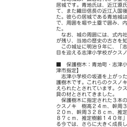
居城です。青地氏は、近江源
て、また織田信長の近江入国
た。彼らの居城である青地城
で、周囲を堀や土塁で囲み、
た。
なお、城の周囲には、式内社
が残り、当地の歴史の古さを
この城址に明治９年に、「志
目を迎える志津小学校がクス
■ 保護樹木：青地町・志津
津市指定】
志津小学校の坂道を上がった
護樹木です。これらのクスノ
えられたとされています。ク
具の材とされてきました。
保護樹木に指定された３本の
クスノキ 樹高２４ｍ、幹周
２０ｍ、幹周３２８ｃｍ、推
８７ｃｍ、推定樹齢１４０年
る今では、さらに大きく成長