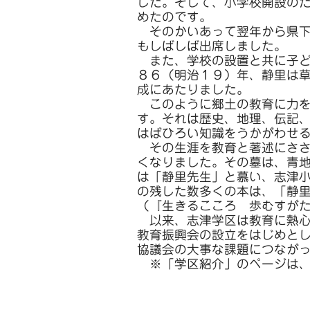
した。そして、小学校開設の
めたのです。
そのかいあって翌年から県下
もしばしば出席しました。
また、学校の設置と共に子ど
８６（明治１９）年、静里は
成にあたりました。
このように郷土の教育に力を
す。それは歴史、地理、伝記
はばひろい知識をうかがわせ
その生涯を教育と著述にささ
くなりました。その墓は、青
は「静里先生」と慕い、志津
の残した数多くの本は、「静
（『生きるこころ 歩むすが
以来、志津学区は教育に熱心
教育振興会の設立をはじめと
協議会の大事な課題につなが
※「学区紹介」のページは、