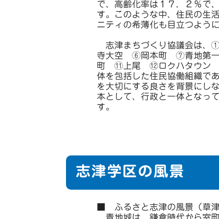
で、高齢化率は１７．２％で
す。このような中、住民の生
ニティの希薄化も目立つよう
志津まちづくり協議会は、①
寺大空 ⑥岡本町 ⑦青地第
町 ⑪上尾 ⑫ロクハタウン
体を包括した住民協働組織で
を大切にする良さを背景にし
本として、行政と一体となっ
す。
志津学区の風景
■ ふるさと志津の風景（草
青地城は、鎌倉時代から室町