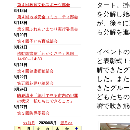
タート。掛
第４回教育文化スポーツ部会
8月18日
を分解し始
第４回地域安全コミュニティ部会
が、徐々に
8月18日
第２回ふれあいまつり実行委員会
ら分解を進
8月20日
第４回子ども育成部会
8月21日
イベントの
移動図書館「わかくさ号」巡回
14:00～14:30
と表彰式！
8月21日
解できたグ
第４回健康福祉部会
8月22日
した。また
第五回花踊り練習会
きたグルー
8月24日
防犯講座「統計で見る市内の犯罪
どもたちの
の状況 私たちにできること」
瞬で吹き飛
8月27日
第３回防災委員会
<<前月
2026年8月
翌月>>
日
月
火
水
木
金
土