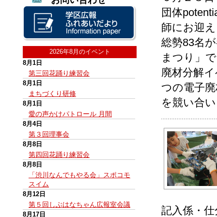
団体pote
師にお迎え
総勢83名
2026年8月のイベント
まつり」で
8月1日
廃材分解イ
第三回花踊り練習会
8月1日
つの電子廃
まちづくり研修
を競い合い
8月1日
愛の声かけパトロール 月間
8月4日
第３回理事会
8月8日
第四回花踊り練習会
8月8日
「渋川なんでもやる会」スポコモ
スイム
8月12日
第５回しぶはなちゃん広報室会議
記入係・仕
8月17日