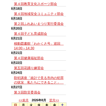
第４回教育文化スポーツ部会
8月18日
第４回地域安全コミュニティ部会
8月18日
第２回ふれあいまつり実行委員会
8月20日
第４回子ども育成部会
8月21日
移動図書館「わかくさ号」巡回
14:00～14:30
8月21日
第４回健康福祉部会
8月22日
第五回花踊り練習会
8月24日
防犯講座「統計で見る市内の犯罪
の状況 私たちにできること」
8月27日
第３回防災委員会
<<前月
2026年8月
翌月>>
日
月
火
水
木
金
土