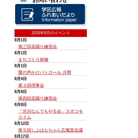
2026年8月のイベント
8月1日
第三回花踊り練習会
8月1日
まちづくり研修
8月1日
愛の声かけパトロール 月間
8月4日
第３回理事会
8月8日
第四回花踊り練習会
8月8日
「渋川なんでもやる会」スポコモ
スイム
8月12日
第５回しぶはなちゃん広報室会議
8月17日