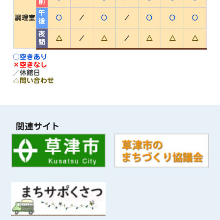
午後
○
／
○
／
○
○
○
調理室
夜間
△
／
△
／
△
△
△
○空きあり
×空きなし
／休館日
△問い合わせ
関連サイト