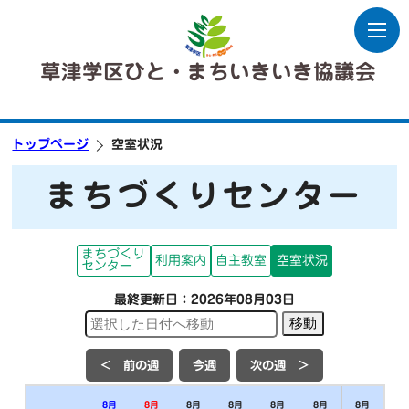
草津学区ひと・まちいきいき協議会
トップページ
空室状況
まちづくりセンター
まちづくり
利用案内
自主教室
空室状況
センター
最終更新日：2026年08月03日
＜ 前の週
今週
次の週 ＞
8月
8月
8月
8月
8月
8月
8月