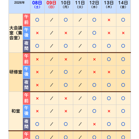
08日
09日
10日
11日
12日
13日
14日
2026年
（土）
（日）
（月）
（火）
（水）
（木）
（金）
午前
○
／
○
／
○
×
○
大会議
午後
×
／
×
／
○
×
×
室（集
会室）
夜間
○
／
○
／
○
○
○
午前
×
／
×
／
×
○
○
午後
×
／
○
／
×
×
○
研修室
夜間
×
／
○
／
○
○
○
午前
×
／
×
／
○
○
○
午後
×
／
×
／
○
×
○
和室
夜間
○
／
○
／
×
○
○
午前
○
／
○
／
○
○
○