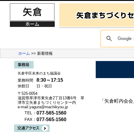
ホーム
>> 新着情報
矢倉学区未来のまち協議会
8:30～17:15
業務時間
休館日
日・祝日
〒525-0054
滋賀県草津市東矢倉2丁目13番6号 草
「矢倉町内会会
津市立矢倉まちづくりセンター内
e-mail:yagura@machikyou.jp
077-565-1560
TEL：
077-565-1560
FAX：