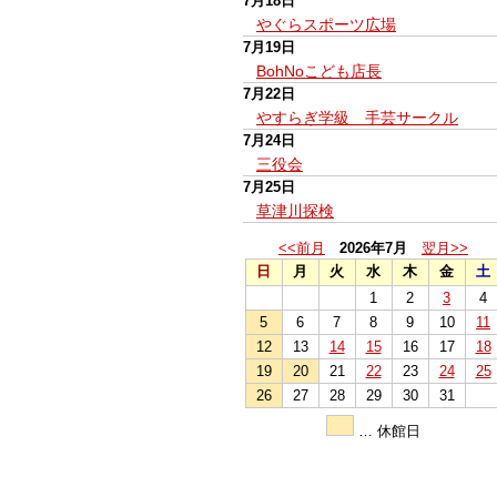
7月18日
やぐらスポーツ広場
7月19日
BohNoこども店長
7月22日
やすらぎ学級 手芸サークル
7月24日
三役会
7月25日
草津川探検
<<前月
2026年7月
翌月>>
日
月
火
水
木
金
土
1
2
3
4
5
6
7
8
9
10
11
12
13
14
15
16
17
18
19
20
21
22
23
24
25
26
27
28
29
30
31
… 休館日