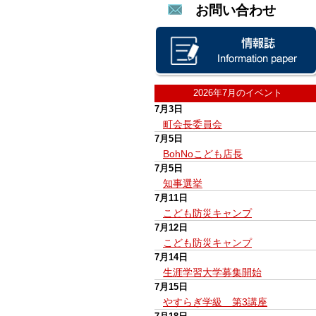
お問い合わせ
2026年7月のイベント
7月3日
町会長委員会
7月5日
BohNoこども店長
7月5日
知事選挙
7月11日
こども防災キャンプ
7月12日
こども防災キャンプ
7月14日
生涯学習大学募集開始
7月15日
やすらぎ学級 第3講座