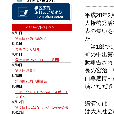
平成28年
人権啓発活
2026年8月のイベント
表の集いを
8月1日
た。
第三回花踊り練習会
8月1日
第1部で
まちづくり研修
町の中出第
8月1日
愛の声かけパトロール 月間
動報告され
8月4日
長の宮治一
第３回理事会
8月8日
自尊感情～
第四回花踊り練習会
演いただき
8月8日
「渋川なんでもやる会」スポコモ
スイム
8月12日
講演では、
第５回しぶはなちゃん広報室会議
は大人社会
8月17日