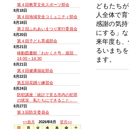
第４回教育文化スポーツ部会
どもたちが
8月18日
人全体で育
第４回地域安全コミュニティ部会
感謝の気持
8月18日
第２回ふれあいまつり実行委員会
にする」な
8月20日
来年度も、
第４回子ども育成部会
8月21日
るいまちを
移動図書館「わかくさ号」巡回
ます。
14:00～14:30
8月21日
第４回健康福祉部会
8月22日
第五回花踊り練習会
8月24日
防犯講座「統計で見る市内の犯罪
の状況 私たちにできること」
8月27日
第３回防災委員会
<<前月
2026年8月
翌月>>
日
月
火
水
木
金
土