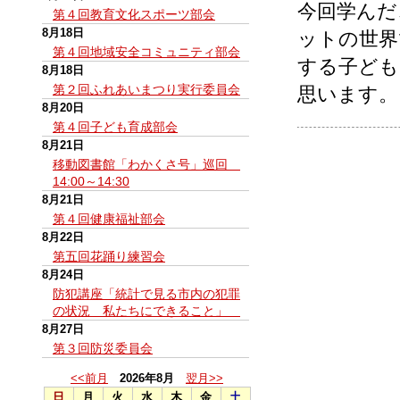
今回学んだ
第４回教育文化スポーツ部会
8月18日
ットの世界
第４回地域安全コミュニティ部会
する子ども
8月18日
第２回ふれあいまつり実行委員会
思います。
8月20日
第４回子ども育成部会
8月21日
移動図書館「わかくさ号」巡回
14:00～14:30
8月21日
第４回健康福祉部会
8月22日
第五回花踊り練習会
8月24日
防犯講座「統計で見る市内の犯罪
の状況 私たちにできること」
8月27日
第３回防災委員会
<<前月
2026年8月
翌月>>
日
月
火
水
木
金
土