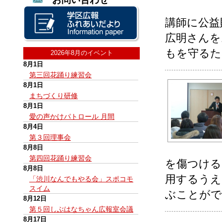
講師に公益
広明さんを
もを守るた
2026年8月のイベント
8月1日
第三回花踊り練習会
8月1日
まちづくり研修
8月1日
愛の声かけパトロール 月間
8月4日
第３回理事会
8月8日
第四回花踊り練習会
を傷つける
8月8日
用するうえ
「渋川なんでもやる会」スポコモ
スイム
ぶことがで
8月12日
第５回しぶはなちゃん広報室会議
8月17日