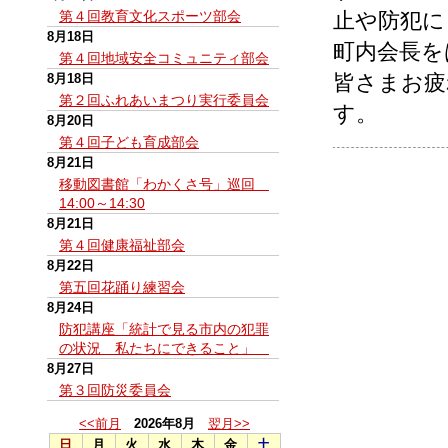
第４回教育文化スポーツ部会
止や防犯に
8月18日
町内会長を
第４回地域安全コミュニティ部会
皆さまお疲
8月18日
第２回ふれあいまつり実行委員会
す。
8月20日
第４回子ども育成部会
8月21日
移動図書館「わかくさ号」巡回
14:00～14:30
8月21日
第４回健康福祉部会
8月22日
第五回花踊り練習会
8月24日
防犯講座「統計で見る市内の犯罪
の状況 私たちにできること」
8月27日
第３回防災委員会
<<前月
2026年8月
翌月>>
日
月
火
水
木
金
土