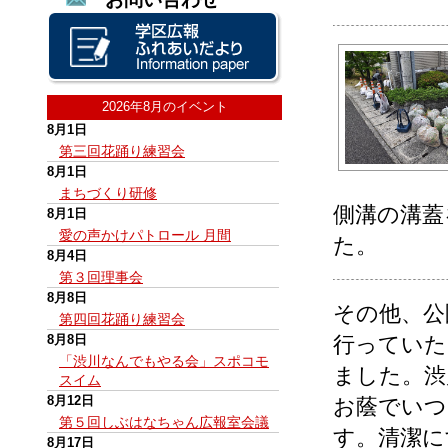
2026年8月のイベント
8月1日
第三回花踊り練習会
8月1日
まちづくり研修
側溝の溝蓋
8月1日
愛の声かけパトロール 月間
た。
8月4日
第３回理事会
8月8日
その他、公
第四回花踊り練習会
8月8日
行っていた
「渋川なんでもやる会」スポコモ
ました。渋
スイム
8月12日
お蔭でいつ
第５回しぶはなちゃん広報室会議
す。清潔に
8月17日