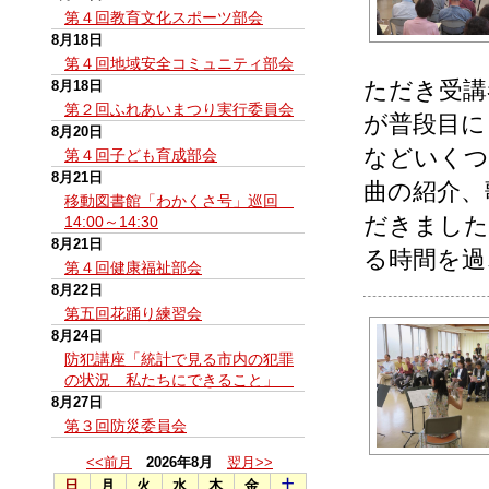
第４回教育文化スポーツ部会
8月18日
第４回地域安全コミュニティ部会
ただき受講
8月18日
第２回ふれあいまつり実行委員会
が普段目に
8月20日
などいくつ
第４回子ども育成部会
8月21日
曲の紹介、
移動図書館「わかくさ号」巡回
だきました
14:00～14:30
8月21日
る時間を過
第４回健康福祉部会
8月22日
第五回花踊り練習会
8月24日
防犯講座「統計で見る市内の犯罪
の状況 私たちにできること」
8月27日
第３回防災委員会
<<前月
2026年8月
翌月>>
日
月
火
水
木
金
土