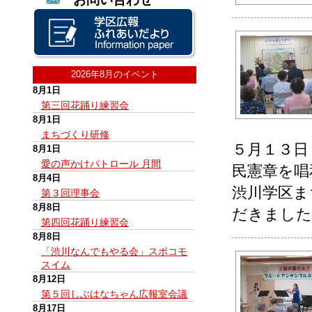
2026年8月のイベント
8月1日
第三回花踊り練習会
8月1日
まちづくり研修
５月１３日
8月1日
愛の声かけパトロール 月間
民憲章を唱
8月4日
渋川学区ま
第３回理事会
8月8日
だきました
第四回花踊り練習会
8月8日
「渋川なんでもやる会」スポコモ
スイム
8月12日
第５回しぶはなちゃん広報室会議
8月17日