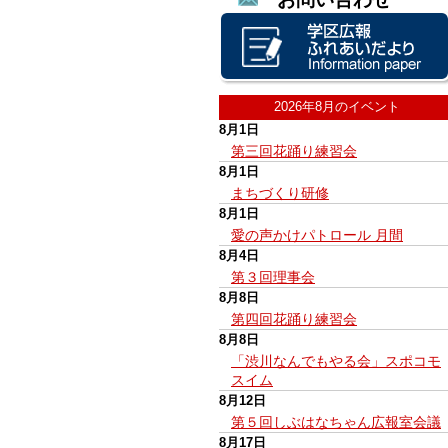
2026年8月のイベント
8月1日
第三回花踊り練習会
8月1日
まちづくり研修
8月1日
愛の声かけパトロール 月間
8月4日
第３回理事会
8月8日
第四回花踊り練習会
8月8日
「渋川なんでもやる会」スポコモ
スイム
8月12日
第５回しぶはなちゃん広報室会議
8月17日