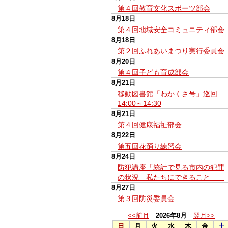
第４回教育文化スポーツ部会
8月18日
第４回地域安全コミュニティ部会
8月18日
第２回ふれあいまつり実行委員会
8月20日
第４回子ども育成部会
8月21日
移動図書館「わかくさ号」巡回
14:00～14:30
8月21日
第４回健康福祉部会
8月22日
第五回花踊り練習会
8月24日
防犯講座「統計で見る市内の犯罪
の状況 私たちにできること」
8月27日
第３回防災委員会
<<前月
2026年8月
翌月>>
日
月
火
水
木
金
土