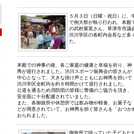
５月３日（日曜・祝日）に、
で例大祭が執り行われ、本殿
の武村展英さん、草津市市議
渋川学区の各町内会長など多
た。
本殿での神事の後、各ご家庭の健康と幸福を祈り、神
輿が巡行されました。渋川スポーツ振興会の皆さんが
中心となって、大きな掛け声とともにお神輿を担いで
渋川学区全町内を約６時間かけて巡行されました。
公道を通るため消防団の皆様に警備のご協力を頂き、
安全面に十分配慮されていました。
また、各御旅所や休憩所では飲み物や軽食、お菓子な
どが用意されていて、お神輿を担ぐ皆さんを「おつか
おられました。
御旅所で待っていた子どもた