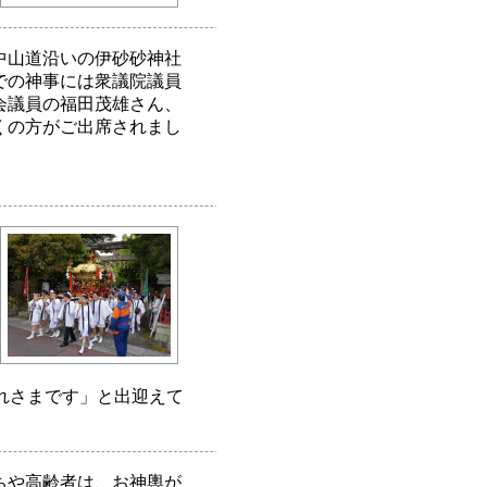
中山道沿いの伊砂砂神社
での神事には衆議院議員
会議員の福田茂雄さん、
くの方がご出席されまし
れさまです」と出迎えて
ちや高齢者は、お神輿が