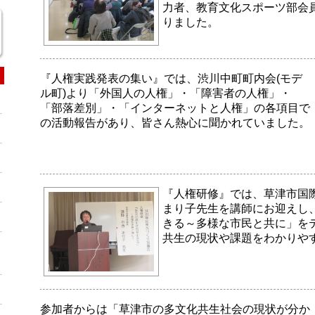
力者、教育文化スポーツ部会員
りました。
『人権実践発表の集い』では、渋川中町町内会(モデ
ル町)より「外国人の人権」・「障害者の人権」・
「部落差別」・「インターネットと人権」の各項目で
の活動報告があり、皆さん熱心に聞かれていました。
『人権研修』では、草津市国
まり子先生を講師にお迎えし
きる～多様な市民と共に」を
共生の現状や課題をわかりや
参加者からは「草津市の多文化共生社会の現状が分か