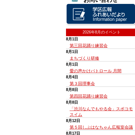
2026年8月のイベント
8月1日
第三回花踊り練習会
8月1日
まちづくり研修
8月1日
愛の声かけパトロール 月間
8月4日
第３回理事会
8月8日
第四回花踊り練習会
8月8日
「渋川なんでもやる会」スポコモ
スイム
8月12日
第５回しぶはなちゃん広報室会議
8月17日