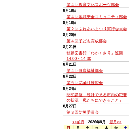
第４回教育文化スポーツ部会
8月18日
第４回地域安全コミュニティ部会
8月18日
第２回ふれあいまつり実行委員会
8月20日
第４回子ども育成部会
8月21日
移動図書館「わかくさ号」巡回
14:00～14:30
8月21日
第４回健康福祉部会
8月22日
第五回花踊り練習会
8月24日
防犯講座「統計で見る市内の犯罪
の状況 私たちにできること」
8月27日
第３回防災委員会
<<前月
2026年8月
翌月>>
日
月
火
水
木
金
土