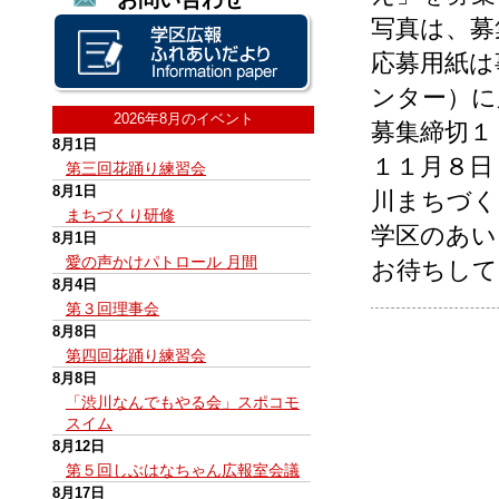
写真は、募
応募用紙は
ンター）に
2026年8月のイベント
募集締切１
8月1日
１１月８日
第三回花踊り練習会
8月1日
川まちづく
まちづくり研修
学区のあい
8月1日
愛の声かけパトロール 月間
お待ちして
8月4日
第３回理事会
8月8日
第四回花踊り練習会
8月8日
「渋川なんでもやる会」スポコモ
スイム
8月12日
第５回しぶはなちゃん広報室会議
8月17日