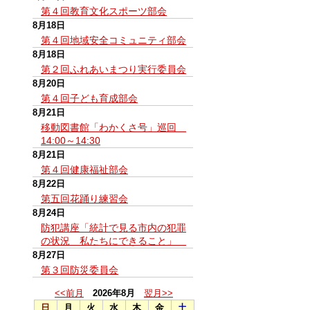
第４回教育文化スポーツ部会
8月18日
第４回地域安全コミュニティ部会
8月18日
第２回ふれあいまつり実行委員会
8月20日
第４回子ども育成部会
8月21日
移動図書館「わかくさ号」巡回
14:00～14:30
8月21日
第４回健康福祉部会
8月22日
第五回花踊り練習会
8月24日
防犯講座「統計で見る市内の犯罪
の状況 私たちにできること」
8月27日
第３回防災委員会
<<前月
2026年8月
翌月>>
日
月
火
水
木
金
土