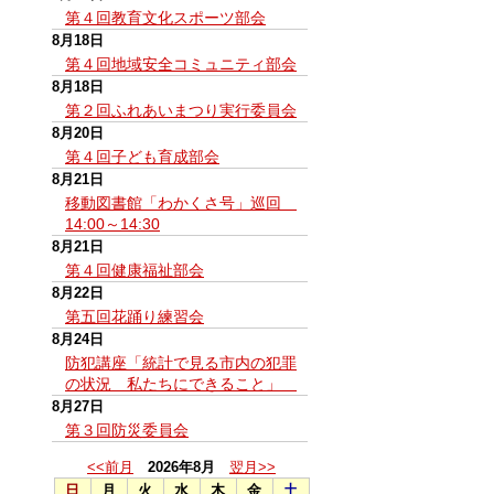
第４回教育文化スポーツ部会
8月18日
第４回地域安全コミュニティ部会
8月18日
第２回ふれあいまつり実行委員会
8月20日
第４回子ども育成部会
8月21日
移動図書館「わかくさ号」巡回
14:00～14:30
8月21日
第４回健康福祉部会
8月22日
第五回花踊り練習会
8月24日
防犯講座「統計で見る市内の犯罪
の状況 私たちにできること」
8月27日
第３回防災委員会
<<前月
2026年8月
翌月>>
日
月
火
水
木
金
土