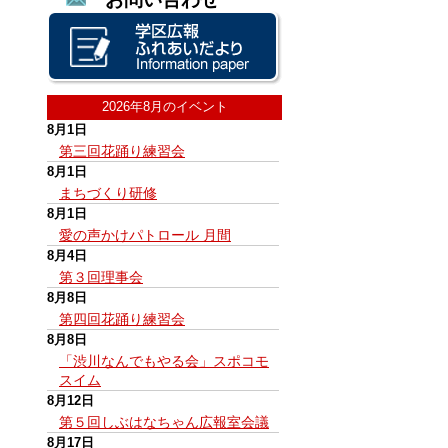
2026年8月のイベント
8月1日
第三回花踊り練習会
8月1日
まちづくり研修
8月1日
愛の声かけパトロール 月間
8月4日
第３回理事会
8月8日
第四回花踊り練習会
8月8日
「渋川なんでもやる会」スポコモ
スイム
8月12日
第５回しぶはなちゃん広報室会議
8月17日