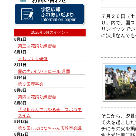
７月２６日（土
り」内で、国ス
リンピックでい
2026年8月のイベント
に渋川なんでも
8月1日
第三回花踊り練習会
8月1日
まちづくり研修
8月1日
愛の声かけパトロール 月間
8月4日
第３回理事会
8月8日
第四回花踊り練習会
8月8日
「渋川なんでもやる会」スポコモ
スイム
そこから、夕暮
8月12日
て火を起こした
第５回しぶはなちゃん広報室会議
チにその火を掲
8月17日
炬火受け皿に移