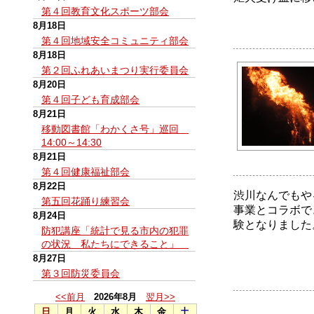
第４回教育文化スポーツ部会
8月18日
第４回地域安全コミュニティ部会
8月18日
第２回ふれあいまつり実行委員会
8月20日
第４回子ども育成部会
8月21日
移動図書館「わかくさ号」巡回
14:00～14:30
8月21日
第４回健康福祉部会
8月22日
渋川なんでもや
第五回花踊り練習会
事業とコラボで
8月24日
験となりました
防犯講座「統計で見る市内の犯罪
の状況 私たちにできること」
8月27日
第３回防災委員会
<<前月
2026年8月
翌月>>
日
月
火
水
木
金
土