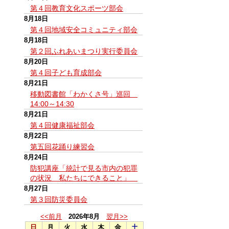
第４回教育文化スポーツ部会
8月18日
第４回地域安全コミュニティ部会
8月18日
第２回ふれあいまつり実行委員会
8月20日
第４回子ども育成部会
8月21日
移動図書館「わかくさ号」巡回
14:00～14:30
8月21日
第４回健康福祉部会
8月22日
第五回花踊り練習会
8月24日
防犯講座「統計で見る市内の犯罪
の状況 私たちにできること」
8月27日
第３回防災委員会
<<前月
2026年8月
翌月>>
日
月
火
水
木
金
土