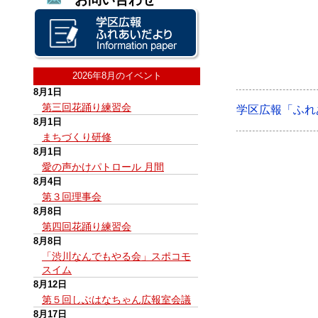
2026年8月のイベント
8月1日
第三回花踊り練習会
学区広報「ふれ
8月1日
まちづくり研修
8月1日
愛の声かけパトロール 月間
8月4日
第３回理事会
8月8日
第四回花踊り練習会
8月8日
「渋川なんでもやる会」スポコモ
スイム
8月12日
第５回しぶはなちゃん広報室会議
8月17日