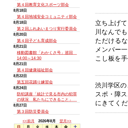
第４回教育文化スポーツ部会
8月18日
第４回地域安全コミュニティ部会
立ち上げて
8月18日
第２回ふれあいまつり実行委員会
川なんでも
8月20日
ただけるな
第４回子ども育成部会
8月21日
メンバー一
移動図書館「わかくさ号」巡回
こし板を手
14:00～14:30
8月21日
第４回健康福祉部会
8月22日
第五回花踊り練習会
渋川学区の
8月24日
スポ・障ス
防犯講座「統計で見る市内の犯罪
の状況 私たちにできること」
にきてくだ
8月27日
第３回防災委員会
<<前月
2026年8月
翌月>>
日
月
火
水
木
金
土