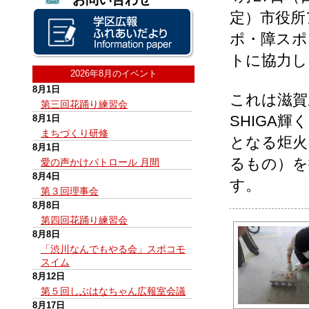
定）市役所
ポ・障スポ
トに協力し
2026年8月のイベント
8月1日
これは滋賀
第三回花踊り練習会
SHIGA
8月1日
まちづくり研修
となる炬火
8月1日
るもの）を
愛の声かけパトロール 月間
8月4日
す。
第３回理事会
8月8日
第四回花踊り練習会
8月8日
「渋川なんでもやる会」スポコモ
スイム
8月12日
第５回しぶはなちゃん広報室会議
8月17日