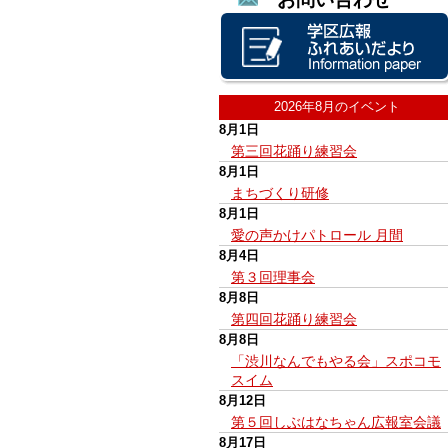
2026年8月のイベント
8月1日
第三回花踊り練習会
8月1日
まちづくり研修
8月1日
愛の声かけパトロール 月間
8月4日
第３回理事会
8月8日
第四回花踊り練習会
8月8日
「渋川なんでもやる会」スポコモ
スイム
8月12日
第５回しぶはなちゃん広報室会議
8月17日