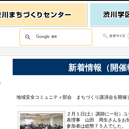
新着情報（開催
始
地域安全コミュニティ部会 まちづくり講演会を開催
２月１日(土）講師に一社）
表理事 山田 周生さんをお
参加者は総勢７５人でした。