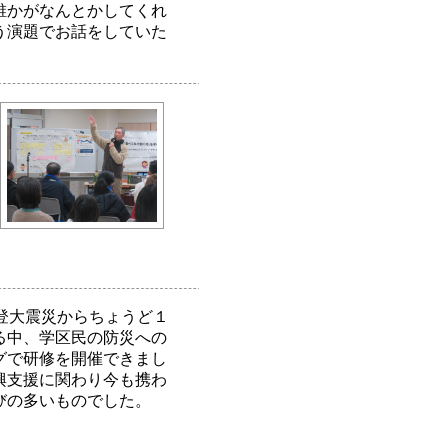
誰かがなんとかしてくれ
う演題でお話をしていた
登大震災からちょうど１
る中、学区民の防災への
グで研修を開催できまし
興支援に関わり今も携わ
びの多いものでした。