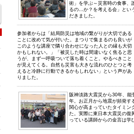
術」を学ぶ～災害時の食事、
るの…か？を考える会」とい
だきました。
参加者からは「結局防災は地域の繋がりが大切である
ことに改めて気が付いた。まつりで集まるのも良いが
このような講座で隣り合わせになった人との縁も大切
かもしれない。」「被災した時は間違いなく焦ると思
うが、まず一呼吸ついて落ち着くこと。やるべきこと
が見えてくる。自然も災害も大きな流れのひとつと考
えると冷静に行動できるかもしれない」という声があ
りました。
阪神淡路大震災から30年、能
年。お正月から地震が頻発す
関心が高まっていたタイミン
た。実際に東日本大震災の復
っている講師からの金言は学