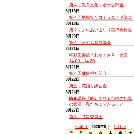
第４回教育文化スポーツ部会
8月18日
第４回地域安全コミュニティ部会
8月18日
第２回ふれあいまつり実行委員会
8月20日
第４回子ども育成部会
8月21日
移動図書館「わかくさ号」巡回
14:00～14:30
8月21日
第４回健康福祉部会
8月22日
第五回花踊り練習会
8月24日
防犯講座「統計で見る市内の犯罪
の状況 私たちにできること」
8月27日
第３回防災委員会
<<前月
2026年8月
翌月>>
日
月
火
水
木
金
土