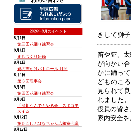
2026年8月のイベント
きして獅子
8月1日
第三回花踊り練習会
8月1日
笛や鉦、太
まちづくり研修
が向かい合
8月1日
愛の声かけパトロール 月間
かに踊って
8月4日
どものころ
第３回理事会
8月8日
見られて良
第四回花踊り練習会
れました。
8月8日
「渋川なんでもやる会」スポコモ
役員の皆さ
スイム
家内安全を
8月12日
第５回しぶはなちゃん広報室会議
8月17日