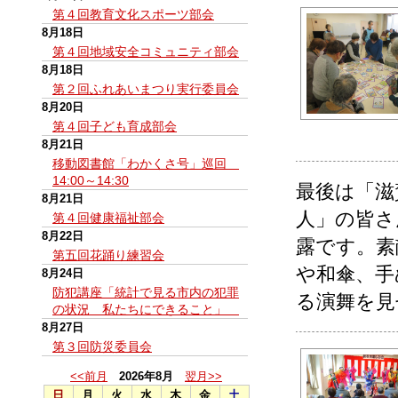
第４回教育文化スポーツ部会
8月18日
第４回地域安全コミュニティ部会
8月18日
第２回ふれあいまつり実行委員会
8月20日
第４回子ども育成部会
8月21日
移動図書館「わかくさ号」巡回
14:00～14:30
最後は「滋
8月21日
人」の皆さ
第４回健康福祉部会
8月22日
露です。素
第五回花踊り練習会
や和傘、手
8月24日
防犯講座「統計で見る市内の犯罪
る演舞を見
の状況 私たちにできること」
8月27日
第３回防災委員会
<<前月
2026年8月
翌月>>
日
月
火
水
木
金
土