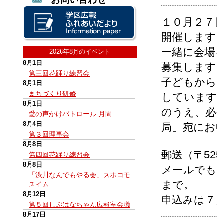
１０月２７
開催します
一緒に会場
2026年8月のイベント
8月1日
募集します
第三回花踊り練習会
子どもから
8月1日
まちづくり研修
しています
8月1日
のうえ、必
愛の声かけパトロール 月間
8月4日
局」宛にお
第３回理事会
8月8日
郵送（〒52
第四回花踊り練習会
8月8日
メールでも受付
「渋川なんでもやる会」スポコモ
まで。
スイム
8月12日
申込みは７
第５回しぶはなちゃん広報室会議
8月17日