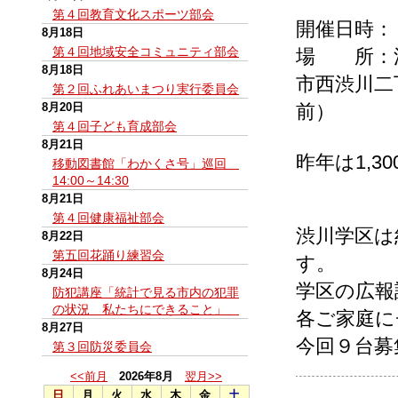
第４回教育文化スポーツ部会
開催日時：
8月18日
第４回地域安全コミュニティ部会
場 所：
8月18日
市西渋川二
第２回ふれあいまつり実行委員会
8月20日
前）
第４回子ども育成部会
8月21日
昨年は1,
移動図書館「わかくさ号」巡回
14:00～14:30
8月21日
第４回健康福祉部会
渋川学区は約
8月22日
第五回花踊り練習会
す。
8月24日
学区の広報
防犯講座「統計で見る市内の犯罪
の状況 私たちにできること」
各ご家庭に
8月27日
今回９台募
第３回防災委員会
<<前月
2026年8月
翌月>>
日
月
火
水
木
金
土